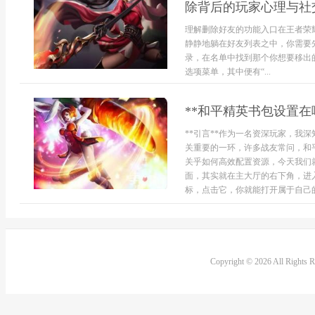
除背后的玩家心理与社
理解删除好友的功能入口在王者荣
静静地躺在好友列表之中，你需要
录，在名单中找到那个你想要移出
选项菜单，其中便有“...
**和平精英书包设置在
**引言**作为一名资深玩家，我
关重要的一环，许多战友常问，和
关乎如何高效配置资源，今天我们就
面，其实就在主大厅的右下角，进
标，点击它，你就能打开属于自己的
Copyright © 2026 All Rights