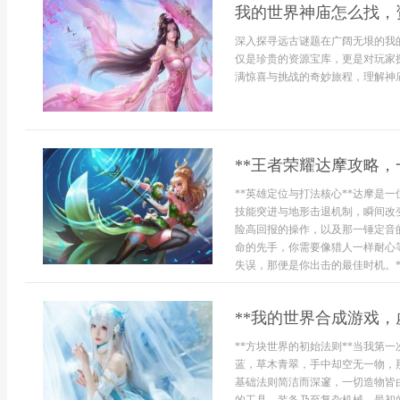
我的世界神庙怎么找，
深入探寻远古谜题在广阔无垠的我
仅是珍贵的资源宝库，更是对玩家
满惊喜与挑战的奇妙旅程，理解神庙
**王者荣耀达摩攻略，
**英雄定位与打法核心**达摩是
技能突进与地形击退机制，瞬间改
险高回报的操作，以及那一锤定音
命的先手，你需要像猎人一样耐心
失误，那便是你出击的最佳时机。**
**我的世界合成游戏，
**方块世界的初始法则**当我第
蓝，草木青翠，手中却空无一物，
基础法则简洁而深邃，一切造物皆