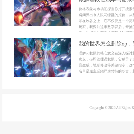
价格表象与市场初探当你打开搜索
瞬间弹出令人眼花缭乱的报价，从
罩在峡谷之上，它不仅仅是一个简
玩家，我深知这串数字背后，牵扯
手，依据当前赛季难度英雄池深度以及
我的世界怎么删除op
理解op权限的核心意义在深入探讨
意义，op即管理员权限，它赋予
品生成，地形修改等关键指令，这
名单是服主必须严肃对待的职责，删
Copyright © 2026 All Rights