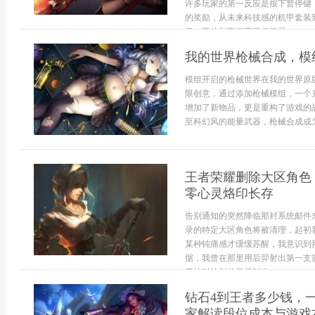
许多玩家的第一反应是按下暂停键
的奖励，从未来科技感的机甲套装
忆，而此刻它们不再仅仅是...
我的世界枪械合成，模
模组开启的枪械世界在我的世界原
限创意，通过添加枪械模组，一个
增加了新物品，更是重构了游戏的
至科幻风的能量武器，枪械合成成为
王者荣耀删除大区角色
零心灵烙印长存
告别通知的突然降临那封系统邮件
录的特定大区角色将被清理，起初
某种钝痛感才缓缓苏醒，我意识到
据，我曾在那里用后羿射出第一支
于彼时彼刻的登录时光...
钻石4到王者多少钱，
家解读段位成本与游戏