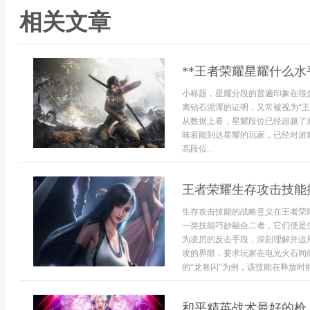
相关文章
**王者荣耀星耀什么水
小标题，星耀分段的普遍印象在很
离钻石泥潭的证明，又常被视为“
从数据上看，星耀段位已经超越了
味着能到达星耀的玩家，已经对游
高段位...
王者荣耀生存攻击技能
生存攻击技能的战略意义在王者荣
一类技能巧妙融合二者，它们便是
为凌厉的反击手段，深刻理解并运
攻的界限，要求玩家在电光火石间
的“龙卷闪”为例，该技能在释放时能
和平精英战术最好的枪