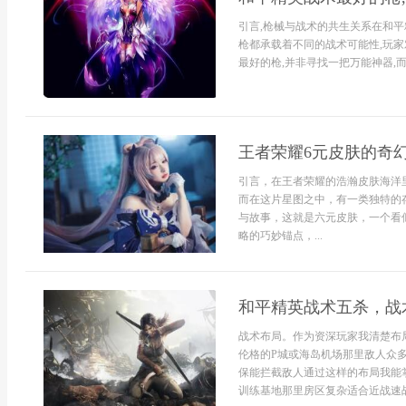
引言,枪械与战术的共生关系在和平
枪都承载着不同的战术可能性,玩家
最好的枪,并非寻找一把万能神器,而是
王者荣耀6元皮肤的奇
引言，在王者荣耀的浩瀚皮肤海洋
而在这片星图之中，有一类独特的
与故事，这就是六元皮肤，一个看
略的巧妙锚点，...
和平精英战术五杀，战
战术布局。作为资深玩家我清楚布
伦格的P城或海岛机场那里敌人众
保能拦截敌人通过这样的布局我能
训练基地那里房区复杂适合近战速战