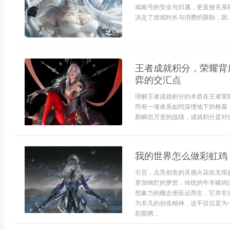
戏账号的安全与归属，更直接关系
决定了游戏时长与消费的限制，因..
王者成就积分，荣耀背
弈的交汇点
理解王者成就积分的本质在王者荣
而有一项体系如同深埋地下的根基
那瞬息万变的战绩，成就积分是对玩
我的世界怎么做彩虹鸡
引言，点亮创造的灵感火花在无垠
更加绚烂的梦想，传统的牛羊猪鸡
想象力的概念便应运而生，它并非
为非凡的创造精神，这不仅仅是为
彩图腾...