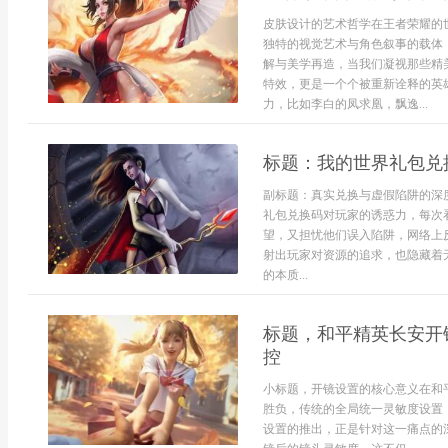
皮肤设计的艺术哲学在王者荣耀的
独特的视觉艺术与角色叙事的载体
解与美学再造，当我们凝视那些精
特效，更是一个个被重新诠释的英
力，比如李白的凤求凰，飘逸...
标题：我的世界礼包兑
副标题：真实兑换与虚假陷阱的深
礼包兑换码对玩家的诱惑力，每次
望，又担忧他们误入陷阱，网络上
射出玩家对资源的追求，也隐藏着
的本质...
标题，和平精英长安开
控
小标题，开镜设置的核心意义在和
胜负，传统的全局统一灵敏度设置
设置的推出，正是针对这一痛点的