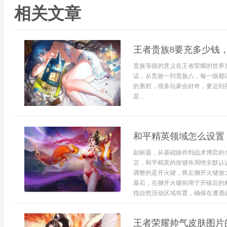
相关文章
王者贵族8要充多少钱
贵族等级的意义在王者荣耀的世界
证，从贵族一到贵族八，每一级都
的累积，很多玩家会好奇，要达到
是...
和平精英领域怎么设置
副标题，从基础操作到战术博弈的
言，和平精英的按键布局绝非默认
调整的是开火键，将左侧开火键放
基石，右侧开火键则用于开镜后的
指自然活动区域布置，确保在遭遇战
王者荣耀帅气皮肤图片