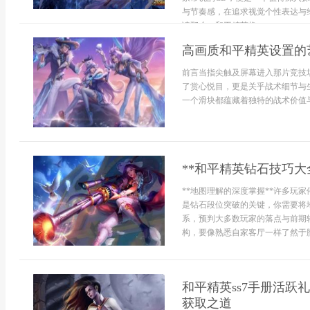
与节奏感，在追求视觉个性表达与
读那么，和平精英换...
高画质和平精英设置的
前言当指尖触及屏幕进入那片竞技
了赏心悦目，更是关乎战术细节与
一个滑块都蕴藏着独特的战术价值与美
**和平精英钻石技巧大
**地图理解的深度掌握**许多玩
是钻石段位突破的关键，你需要将
系，预判大多数玩家的落点与前期
构，要像熟悉自家客厅一样了然于胸
和平精英ss7手册活
获取之道