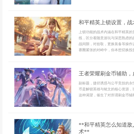
和平精英上锁设置，战
上锁功能的战术内涵在和平精英的
线，区分着随意游玩与深思熟虑的
战间隙，对拾取，更换装备等操作
赛圈紧张的对峙中，你本想切换投掷
王者荣耀刷金币辅助，
副标题，捷径诱惑与公平竞技的永
币是解锁英雄与铭文的核心资源，
这种渴望，催生了对所谓刷金币辅助
**和平精英怎么知道
术**