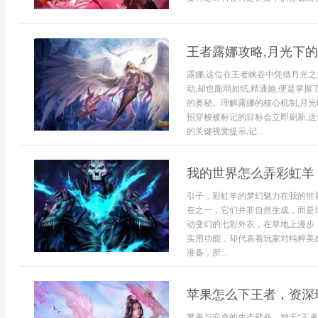
王者露娜攻略,月光下
露娜,这位在王者峡谷中凭借月光之
动,却也脆弱如纸,精通她,便是掌
的奥秘。理解露娜的核心机制,月光
招穿梭被标记的目标会立即刷新,这
的关键视觉提示,记...
我的世界怎么弄彩虹羊
引子，彩虹羊的梦幻魅力在我的世
在之一，它们并非自然生成，而是
动变幻的七彩外衣，在草地上漫步
实用功能，却代表着玩家对纯粹美
准备，所...
苹果怎么下王者，资深
苹果与安卓的生态壁垒，对于“王