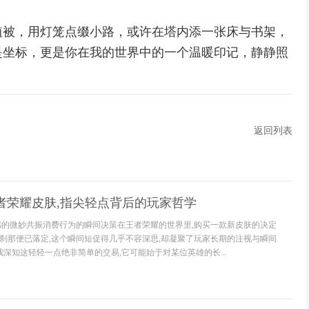
植被，用灯笼点缀小路，或许在塔内添一张床与书架，
是坐标，更是你在我的世界中的一个温暖印记，静静照
返回列表
者荣耀皮肤,指尖轻点背后的玩家哲学
感的微妙共振消费行为的瞬间决策在王者荣耀的世界里,购买一款新皮肤的决定
刹那便已落定,这个瞬间短促得几乎不容深思,却凝聚了玩家长期的注视与瞬间
我深知这轻轻一点绝非简单的交易,它可能始于对某位英雄的长...