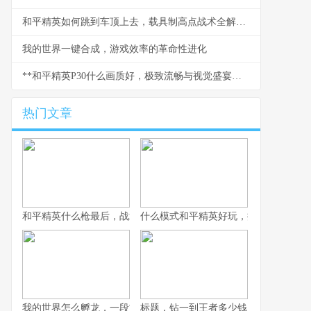
和平精英如何跳到车顶上去，载具制高点战术全解析副标题，车顶跳跃技巧与实战应用指南
我的世界一键合成，游戏效率的革命性进化
**和平精英P30什么画质好，极致流畅与视觉盛宴的平衡艺术**
热门文章
和平精英什么枪最后，战术博弈与心理博弈的终极考验
什么模式和平精英好玩，探寻战术竞技
我的世界怎么孵龙，一段古老传说的复苏之旅
标题，钻一到王者多少钱，一场段位攀