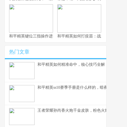
和平精英键位三指操作进阶指南，从入门到精通的战场掌控术
和平精英如何打疫苗：战场生存的免疫
热门文章
和平精英如何精准命中，核心技巧全解，副标题，
和平精英ss10赛季手册是什么样的，暗夜锋芒的战
王者荣耀孙尚香火炮千金皮肤，粉色火炮的战场华