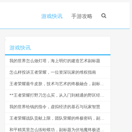
游戏快讯
手游攻略
.
游戏快讯
我的世界怎么做灯塔，海上明灯的建造艺术副标题
怎么样投诉王者荣耀，一位资深玩家的维权指南
王者荣耀最牛皮肤，技术与艺术的终极融合，副标题，深入剖析顶级皮肤的设计哲学与玩家体验
**王者荣耀打野刀怎么买，从入门到精通的野区经济密码**
我的世界给钱的指令，虚拟经济的基石与玩家智慧
王者荣耀战队贡献上限，团队荣耀的终极密码，副标题，五人同心其利断金
和平精英里怎么练蛤蟆功，副标题为伏地魔终极进阶心法