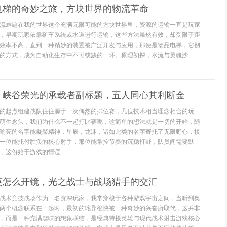
电梯的奇妙之旅，方块世界的物流革命
流难题在我的世界这个充满无限可能的方块世界里，资源的运输一直是玩家
，早期玩家依靠矿车系统或水道进行运输，这些方法虽然有效，却受限于距
效率不高，直到一种精妙的装置被广泛开发与应用，那便是物品电梯，它彻
的方式，成为自动化生存中不可或缺的一环。原理初探，水流与灵魂沙...
，峡谷荣光的承载者副标题，五人同心其利断金
的起点组建战队往往源于一次偶然的排位赛，几位技术相当理念相合的玩
萌生念头，我们为什么不一起打比赛呢，这简单的想法就是一切的开始，随
响亮的名字能凝聚精神，星辰，龙渊，诸如此类的名字寄托了无限野心，接
一位能托付胜负的核心射手，那位能掌控节奏的沉稳打野，队员间需要默
这份始于游戏的情谊...
英怎么开镜，光之战士与战场猎手的交汇
战术竞技战场作为一名资深玩家，我常穿梭于各种游戏宇宙之间，当听到奥
两个概念联系在一起时，最初的诧异很快被一种奇妙的兴奋所取代，这并非
，而是一种充满趣味的想象联结，是经典特摄英雄与现代战术射击游戏核心