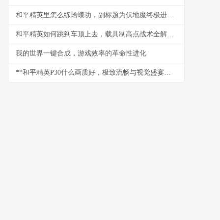
和平精英里怎么练蛤蟆功，副标题为伏地魔终极进阶心法
和平精英如何跳到车顶上去，载具制高点战术全解析副标题，车顶跳跃技巧与实战应用指南
我的世界一键合成，游戏效率的革命性进化
**和平精英P30什么画质好，极致流畅与视觉盛宴的平衡艺术**