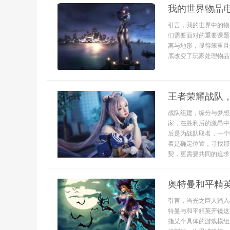
我的世界物品
引言，我的世界中的物
们需要面对的重要课题
离与地形，显得笨重且
底改变了玩家处理物品
王者荣耀战队
战队组建，缘分与梦想
家，在胜利后的激昂中
后是为战队取名，一个
着是确定位置，寻找那
契，更需要共同的追求，
奥特曼和平精
引言，当光之巨人踏入
特曼与和平精英开镜这
指某个具体的游戏模组