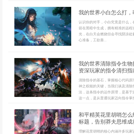
我的世界小白怎么打，
认识你的对手，小白究竟是什么，
箭在黑暗中生成，拥有精准的远程
光，在白天会燃烧但会寻找阴凉处
心准备，工欲善...
我的世界清除指令生物
资深玩家的指令清扫指
清除指令的基石，掌握核心代码原
神之权能的关键，当我们谈及清除指
法，这条指令的运作原理，是基于
这一点，是从普通玩家迈向指令掌控者
和平精英花里胡哨怎么
标题，告别莽夫思维成
理解花里胡哨的核心内涵许多玩家