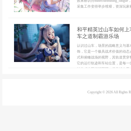
效果标识符minecraftmining
采集工作变得举步维艰，资深玩家都
和平精英过山车如何上
车之道制霸游乐场
认识过山车，场景的战略意义与基
饰，它是一个极具战术价值的动态
式和俯瞰战场的视野，其轨道贯穿
它的运行轨迹和车站位置，是每一
结构或地图标识即可，但关键在于，你
Copyright © 2026 All Rights