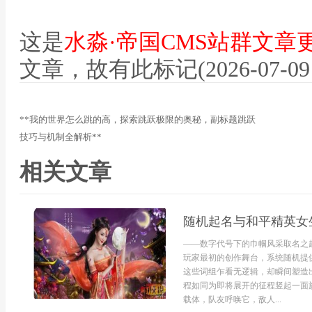
这是
水淼·帝国CMS站群文章
文章，故有此标记(2026-07-09 12
**我的世界怎么跳的高，探索跳跃极限的奥秘，副标题跳跃
技巧与机制全解析**
相关文章
随机起名与和平精英女
——数字代号下的巾帼风采取名之
玩家最初的创作舞台，系统随机提供
这些词组乍看无逻辑，却瞬间塑造
程如同为即将展开的征程竖起一面
载体，队友呼唤它，敌人...