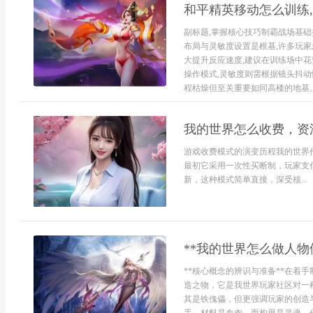
和平精英移动怎么训练
副标题,掌握核心技巧制霸战场基
布局与灵敏度设置是根基,许多玩
大提升反应速度,建议在训练场中
操作模式,灵敏度则需根据镜头抖动
程枯燥但至关重要如同高楼的地基。.
我的世界怎么收费，资
游戏收费模式的演变历程我的世界
最初它采用一次性买断制，玩家支
新，这种模式简单直接，深受核...
**我的世界怎么做人物
**核心概念的辨识与准备**在着
造之物，它是我世界玩家社区对一
其是铁傀儡，但更强调玩家的创造