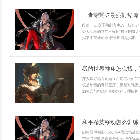
王者荣耀s7最强刺客,
段落一,s7赛季的刺客生态与核心
令人胆寒的存在,他们穿梭于阴影之
指某个英雄的数据强度,而是指那...
我的世界神庙怎么找，
深入探寻远古谜题在广阔无垠的我
仅是珍贵的资源宝库，更是对玩家
满惊喜与挑战的奇妙旅程，理解神庙
和平精英移动怎么训练
副标题,掌握核心技巧制霸战场基
布局与灵敏度设置是根基,许多玩