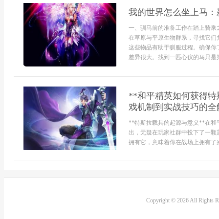
我的世界怎么坐上马：
一、驯马前的准备工作在踏上骑乘
在草原与平原生物群系，寻找它们
这些物品有助于驯服过程。确保你
差异很大。找到一匹心仪的马只是第
**和平精英如何获得
戏机制到实战技巧的全解
**特斯拉载具的起源与意义**在
出，无疑在玩家社群中投下了一颗
拥有它，意味着你在战场上拥有了别
Copyright © 2026 All Rights