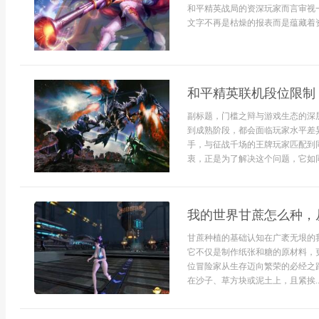
和平精英战局的资深玩家而言审视
文字不再是枯燥的报表而是蕴藏着资
和平精英联机段位限制
副标题，门槛之辩与游戏生态的深
到成熟阶段，都会面临玩家水平差
手，与征战千场的王牌玩家匹配到
衷，正是为了解决这个问题，它如同
我的世界甘蔗怎么种，
甘蔗种植的基础认知在广袤无垠的
它不仅是制作纸张和糖的原材料，
位冒险家从生存迈向繁荣的必经之
在沙子、草方块或泥土上，且紧挨..