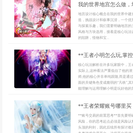
我的世界地宫怎么做，
地宫设计核心概念在我的世界中建
造，挑战设计和叙事沉浸，一个优
与探索乐趣，我们需要明确地宫的
风格与方块选用，接着是核心玩法
的陷阱，怪物和宝...
**王者小明怎么玩,掌
核心玩法解析在许多玩家眼中，王者
实际上,这种看法严重低估了他的潜
师,他的核心并非单纯跟随,而是通
面的关键角色变成脆弱的“凡铁”,
能理解与运用理解小明是玩好他的第.
**王者荣耀账号哪里买
**账号交易的前置思考**首先要
风险，你的思考起点必须是风险认
头顶的利剑，因此后续所有探讨都基