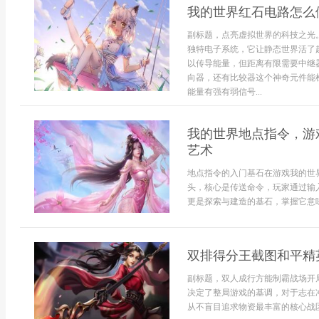
我的世界红石电路怎么
副标题，点亮虚拟世界的科技之光
独特电子系统，它让静态世界活了
以传导能量，但距离有限需要中继
向器，还有比较器这个神奇元件能
能量有强有弱信号...
我的世界地点指令，游
艺术
地点指令的入门基石在游戏我的世
头，核心是传送命令，玩家通过输
更是探索与建造的基石，掌握它意味着
双排得分王截图和平精
副标题，双人成行方能制霸战场开
决定了整局游戏的基调，对于志在
从不盲目追求物资最丰富的核心战区