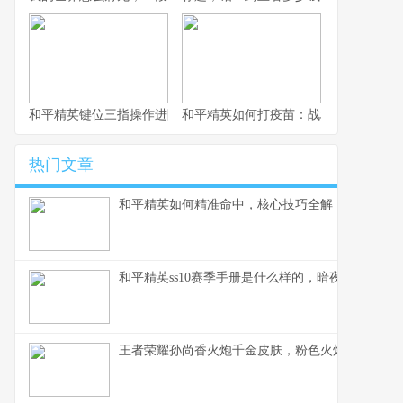
和平精英键位三指操作进阶指南，从入门到精通的战场掌控术
和平精英如何打疫苗：战场生存的免疫
热门文章
和平精英如何精准命中，核心技巧全解，副标题，
和平精英ss10赛季手册是什么样的，暗夜锋芒的战
王者荣耀孙尚香火炮千金皮肤，粉色火炮的战场华