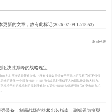
新的文章，故有此标记(2026-07-09 12:15:53)
返回列表
能,决胜巅峰的战略瑰宝
知在乱世王者这款策略游戏中,稀有技能如同镶嵌于王冠上的宝石,它们不仅仅
略思维的延伸,一个稀有技能往往能扭转战局,让看似平凡的部队焕发惊人战力,
,它根植于对游戏机制的深刻理解,比如某些技能能大幅增强骑兵的突击能力,在
.
最强装备，制霸战场的终极出装指南，副标题为撕裂