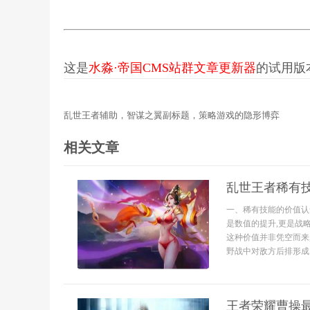
这是
水淼·帝国CMS站群文章更新器
的试用版本更
乱世王者辅助，智谋之翼副标题，策略游戏的隐形博弈
相关文章
乱世王者稀有技
一、稀有技能的价值认
是数值的提升,更是战
这种价值并非凭空而来
野战中对敌方后排形成..
王者荣耀曹操