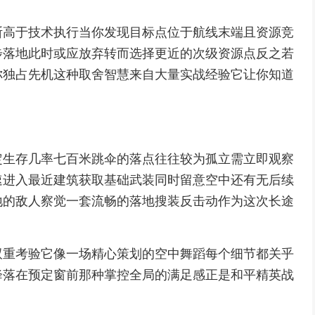
断高于技术执行当你发现目标点位于航线末端且资源竞
步落地此时或应放弃转而选择更近的次级资源点反之若
你独占先机这种取舍智慧来自大量实战经验它让你知道
定生存几率七百米跳伞的落点往往较为孤立需立即观察
速进入最近建筑获取基础武装同时留意空中还有无后续
地的敌人察觉一套流畅的落地搜装反击动作为这次长途
双重考验它像一场精心策划的空中舞蹈每个细节都关乎
降落在预定窗前那种掌控全局的满足感正是和平精英战