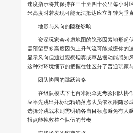
速度指示将其保持在三十至四十公里每小时
米高度时若发现可能无法抵达应立即转为垂
地形与风向的隐秘影响
资深玩家会考虑地图的隐形因素地形起
需预留更多高度因为上升气流可能减缓你的
显示风向但通过观察烟雾或草丛摆动能感知
这种对环境细节的把握往往区分了普通玩家
团队协同的跳跃策略
在组队模式下七百米跳伞更考验团队协
应率先跳出并标记精确落点队员依次跟随形
选择分跳战术则需明确各自目标点避免有人
报点能挽救整个队伍的节奏