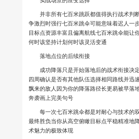
实战场景的应变选择
并非所有七百米跳跃都值得执行战术判
争激烈时强行七百米跳伞可能意味着迟人一
目标点资源丰富且偏离航线七百米跳伞能让
何时该坚持计划何时该灵活变通
落地点位的后续衔接
成功降落只是开始落地后的战术衔接决
四周确认是否有其他队伍选择相同路线并迅
飘来的敌人因为你的降落路径长更易被早落
奔袭画上完美句号
每一次七百米跳伞都是对耐心与技术的
最终胜负当你从高空俯瞰目标点平稳精准地
术魅力的极致体现