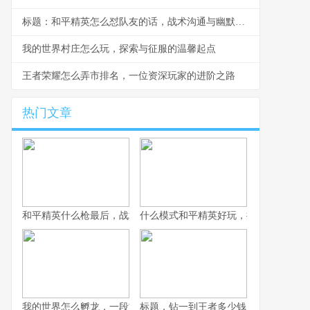
标题：和平精英怎么怼队友的话，战术沟通与幽默反击的艺术
我的世界村庄怎么玩，探索与征服的温馨起点
王者荣耀怎么弄市排名，一位资深玩家的进阶之路
热门文章
和平精英什么枪最后，战术博弈与心理博弈的终极考验
什么模式和平精英好玩，探寻战术竞技
我的世界怎么孵龙，一段古老传说的复苏之旅
标题，钻一到王者多少钱，一场段位攀