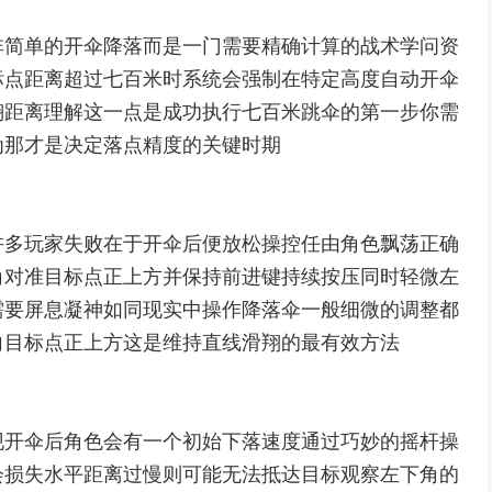
非简单的开伞降落而是一门需要精确计算的战术学问资
标点距离超过七百米时系统会强制在特定高度自动开伞
翔距离理解这一点是成功执行七百米跳伞的第一步你需
为那才是决定落点精度的关键时期
许多玩家失败在于开伞后便放松操控任由角色飘荡正确
角对准目标点正上方并保持前进键持续按压同时轻微左
需要屏息凝神如同现实中操作降落伞一般细微的调整都
向目标点正上方这是维持直线滑翔的最有效方法
现开伞后角色会有一个初始下落速度通过巧妙的摇杆操
会损失水平距离过慢则可能无法抵达目标观察左下角的