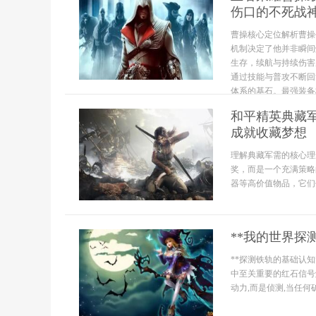
伤口的不死战
曹操核心定位解析曹操
机制决定了他并非瞬间
生存，续航与持续伤害
通过技能与普攻不断回
体系的基石。最强装备核
和平精英典藏
成就收藏梦想
理解典藏军需的核心理
奖，而是一个充满策略
器等高价值物品，它们
**我的世界探
**探测铁轨的基础认
中至关重要的红石信号
动力,而是侦测,当任何矿车