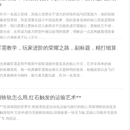
神
作为一名战士英雄，其核心优势在于强大的持续作战与回复能力，他的技能
爆发型英雄，而是需要在战斗中愈战愈勇，因此装备选择的核心思路是围绕
展开，我们需要让曹操在切入敌阵后不仅能造成可观输出，更能屹立不倒，
复生命，从而成为敌方阵型中难以处理的噩梦，理解这一点是构建最强装备
心六神装基于以上定位，...
军需教学，玩家进阶的荣耀之路，副标题，精打细算
念典藏军需是和平精英中获取顶级外观道具的核心方式，它并非简单的抽
的收藏系统，每一轮典藏军需都会推出主题鲜明的套装，枪械皮肤以及飞行
代表着稀有与独特，吸引着无数玩家，作为一名资深...
测铁轨怎么用,红石触发的运输艺术**
知**在游戏我的世界中,铁路系统是自动化运输与旅行的核心,而探测铁轨则是其
触发组件,它的外观与充能铁轨相似,但镶嵌着一块压力板,其核心功能并非提供
,包括运...