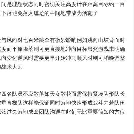
区间是理想状态同时密切关注高度计在距离目标约一百
直下落避免落入尴尬的中间地带成为活靶子
伏与风向对七百米跳伞有微妙影响例如跳向山坡背面时
速度而平原降落则可更直接地冲向目标虽然游戏未明确
风向变化逆风时需要更早开始冲刺顺风时则可稍晚调整
与战术大师
作四名队员不应散落如天女散花而需保持紧凑队形队长
成垂直梯队这样能保证同时落地快速形成战斗力若队伍
飘荡过久落地成盒团队沟通在此刻无比重要简短的方位