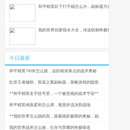
和平精英趴下打不稳怎么办，副标题为资深玩家教
我的世界回家指令大全，传送机制终极指南
今日最新
和平精英700米怎么跳，远距精准落点的战术奥秘
乱世王者辅助，智谋之翼副标题，策略游戏的隐形博弈
**和平精英名字括号里，一个被忽视的战术宇宙**
和平精英画面柔和怎么调，视觉舒适决胜战场
**我的世界怎么跳的高，探索跳跃极限的奥秘，副标题跳跃技巧与机制全解析**
我的世界战斧怎么做，生存与荣耀的终极锻造