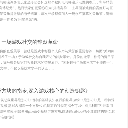
与摇滚许多老玩家至今仍会怀念那个被闪电与摇滚乐点燃的春天，和平精英
“赛博纪元”，然而玩家们更爱称它为“摇滚赛季”，主界面被炫目的霓虹灯与巨
景音乐是激昂的电子摇滚，每次登录都像踏入一场永不落幕的音乐节，赛季
一套名为“闪耀星光”的...
，一场游戏社交的静默革命
份的直观展示，曾经是游戏中彰显个人实力与荣誉的重要标识，然而“关闭称
引发了一场关于游戏社交与自我表达的静默革命。身份的徽章，称号的昔日荣
，称号曾是玩家们孜孜以求的荣光象征。“国服最强”“巅峰王者”“全能选手”，
文字，不仅仅是技术水平的认证，...
形方块的指令,深入游戏核心的创造钥匙》
构筑想象世界隐形方块指令的基础认知在我的世界游戏中,隐形方块是一种特殊
可见模型,却占据着一个方块位置,玩家通过特定指令可以生成并利用它,最常用
空位,例如使用give命令获取屏障方块,或通过setblock指令放置结构空位,这
确指明...