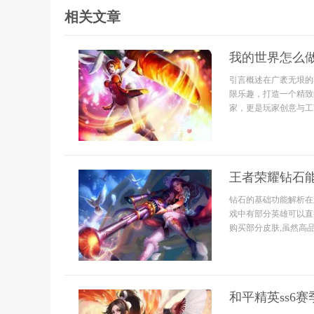
相关文章
我的世界怎么
引言概述在广袤无垠的
限乐趣，打造一个精致
家，更是玩家创意与工艺
王者荣耀钻石
钻石的基础功能解析在
戏中有部分英雄可以直
购买部分皮肤,虽然高品
和平精英ss6