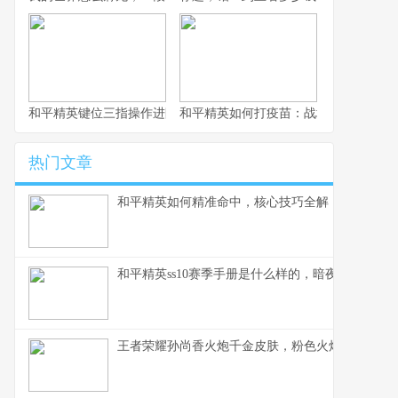
和平精英键位三指操作进阶指南，从入门到精通的战场掌控术
和平精英如何打疫苗：战场生存的免疫
热门文章
和平精英如何精准命中，核心技巧全解，副标题，
和平精英ss10赛季手册是什么样的，暗夜锋芒的战
王者荣耀孙尚香火炮千金皮肤，粉色火炮的战场华