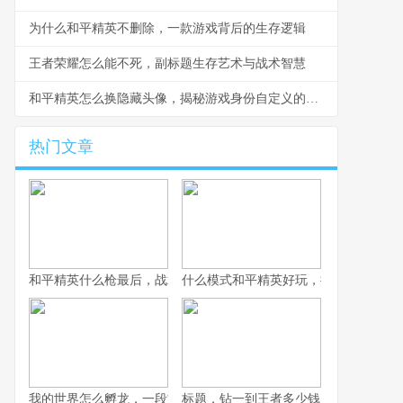
为什么和平精英不删除，一款游戏背后的生存逻辑
王者荣耀怎么能不死，副标题生存艺术与战术智慧
和平精英怎么换隐藏头像，揭秘游戏身份自定义的艺术，副标题，资深玩家教你解锁个性标识
热门文章
和平精英什么枪最后，战术博弈与心理博弈的终极考验
什么模式和平精英好玩，探寻战术竞技
我的世界怎么孵龙，一段古老传说的复苏之旅
标题，钻一到王者多少钱，一场段位攀