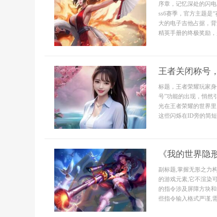
序章，记忆深处的闪电
ss6赛季，官方主题是
大的电子吉他占据，背
精英手册的终极奖励，是
王者关闭称号
标题，王者荣耀玩家身
号”功能的出现，悄然
光在王者荣耀的世界里
这些闪烁在ID旁的简短
《我的世界隐
副标题,掌握无形之力
的游戏元素,它不渲染
的指令涉及屏障方块和结构
些指令输入格式严谨,需准