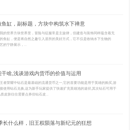
做鱼缸，副标题，方块中构筑水下禅意
我的世界方块世界里，冒险与征服常是主旋律，但建造与装饰同样蕴含着无
的鱼缸，便是将自然之趣引入居所的美好方式，它不仅是收纳水下生物的
的宁静展示，...
能干啥,浅谈游戏内货币的价值与运用
王者荣耀中钻石是最基础的流通货币之一,它的首要功能是用于英雄的购买,游
接使用钻石兑换,这为新手玩家提供了快速扩充英雄池的途径,其次钻石可用于
质皮肤往往需要点券但钻石皮...
赛季长什么样，旧王权陨落与新纪元的狂想